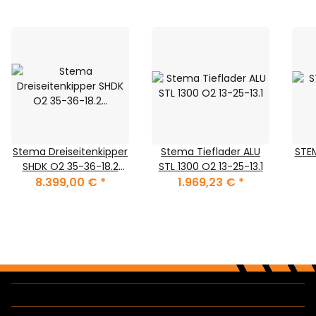
Stema Dreiseitenkipper
Stema Tieflader ALU
STE
SHDK O2 35-36-18.2
STL 1300 O2 13-25-13.1
Zink-Bordwände
8.399,00 €
*
1.969,23 €
*