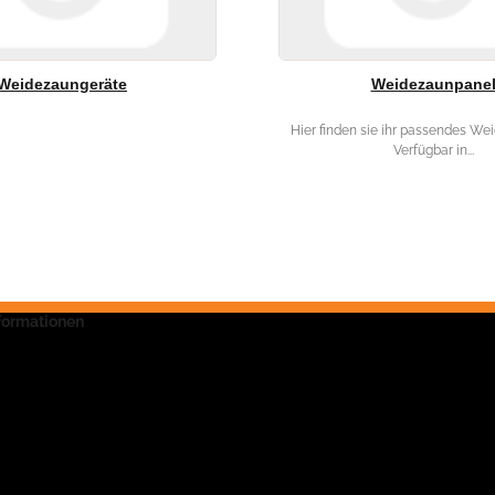
Weidezaungeräte
Weidezaunpane
Hier finden sie ihr passendes We
Verfügbar in...
nformationen