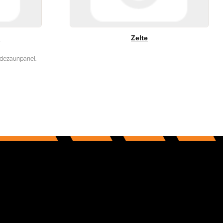
l
Zelte
idezaunpanel.