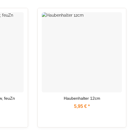
AUF LAGER
w, feuZn
Haubenhalter 12cm
5,95 €
*