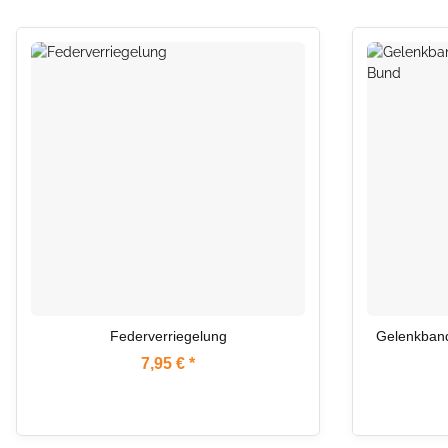
AUF LAGER
Federverriegelung
Gelenkband
7,95 €
*