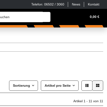
Telefon: 06502 / 3060
News
Kontakt
erkstatt, Haus & Hof
Zubehör & Ersatzteile
0,00 €
Sonder
Sortierung
Artikel pro Seite
Artikel 1 - 11 von 11