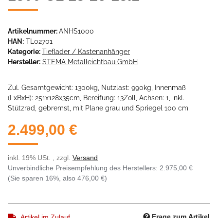
Artikelnummer:
ANHS1000
HAN:
TL02701
Kategorie:
Tieflader / Kastenanhänger
Hersteller:
STEMA Metalleichtbau GmbH
Zul. Gesamtgewicht: 1300kg, Nutzlast: 990kg, Innenmaß
(LxBxH): 251x128x35cm, Bereifung: 13Zoll, Achsen: 1, inkl.
Stützrad, gebremst, mit Plane grau und Spriegel 100 cm
2.499,00 €
inkl. 19% USt. , zzgl.
Versand
Unverbindliche Preisempfehlung des Herstellers
:
2.975,00 €
(Sie sparen
16%
, also
476,00 €
)
Frage zum Artikel
Artikel im Zulauf