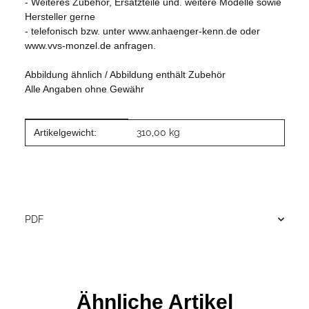
- Weiteres Zubehör, Ersatzteile und. weitere Modelle sowie
Hersteller gerne
- telefonisch bzw. unter www.anhaenger-kenn.de oder
www.vvs-monzel.de anfragen.
Abbildung ähnlich / Abbildung enthält Zubehör
Alle Angaben ohne Gewähr
Produkteigenschaft
Wert
Artikelgewicht:
310,00
kg
PDF
Ähnliche Artikel