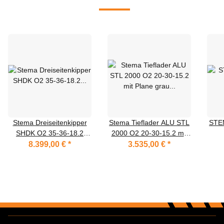
Stema Dreiseitenkipper
Stema Tieflader ALU STL
STE
SHDK O2 35-36-18.2
2000 O2 20-30-15.2 mit
Zink-Bordwände
Plane grau und Spriegel
8.399,00 €
*
3.535,00 €
*
150 cm