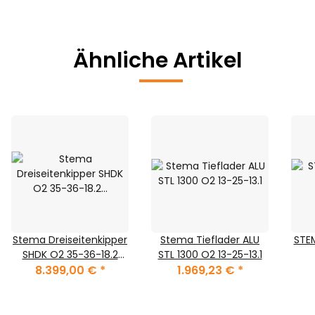
Ähnliche Artikel
Stema Dreiseitenkipper
Stema Tieflader ALU
STE
SHDK O2 35-36-18.2
STL 1300 O2 13-25-13.1
Zink-Bordwände
8.399,00 €
*
1.969,23 €
*