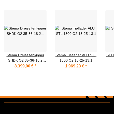
Stema Dreiseitenkipper
Stema Tieflader ALU STL
STE
SHDK O2 35-36-18.2
1300 O2 13-25-13.1
Zink-Bordwände
8.399,00 €
*
1.969,23 €
*