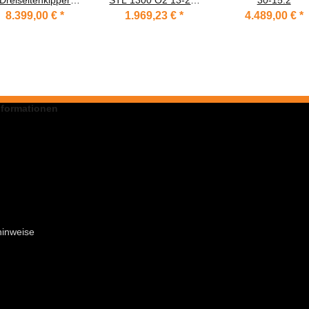
Dreiseitenkipper
STL 1300 O2 13-25-
30-15.2
DK O2 35-36-18.2
13.1
8.399,00 €
*
1.969,23 €
*
4.489,00 €
*
Zink-Bordwände
nformationen
hinweise