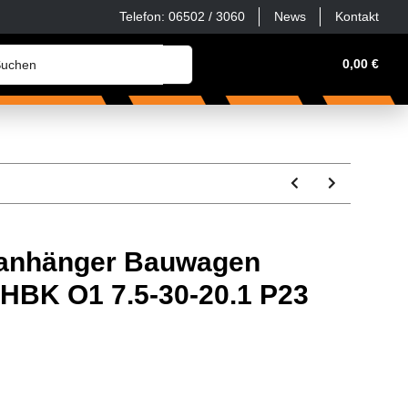
Telefon: 06502 / 3060
News
Kontakt
erkstatt, Haus & Hof
Zubehör & Ersatzteile
0,00 €
Sonder
anhänger Bauwagen
HBK O1 7.5-30-20.1 P23