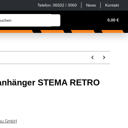
Telefon: 06502 / 3060
News
Kontakt
Werkstatt, Haus & Hof
Zubehör & Ersatzteile
0,00 €
S
lanhänger STEMA RETRO
bau GmbH