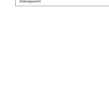
Produkteigenschaft
Wert
Artikelgewicht: