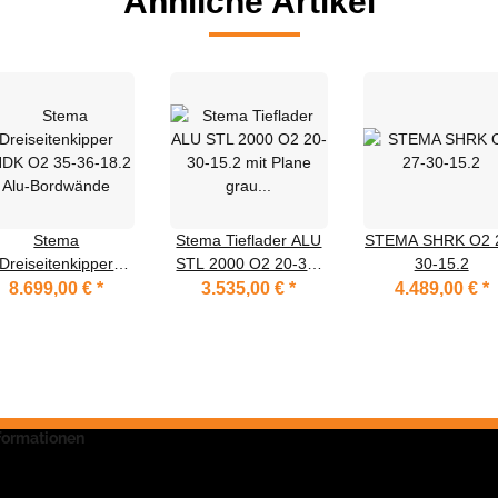
Ähnliche Artikel
Stema
Stema Tieflader ALU
STEMA SHRK O2 
Dreiseitenkipper
STL 2000 O2 20-30-
30-15.2
DK O2 35-36-18.2
15.2 mit Plane grau
8.699,00 €
*
3.535,00 €
*
4.489,00 €
*
Alu-Bordwände
und Spriegel 150 cm
nformationen