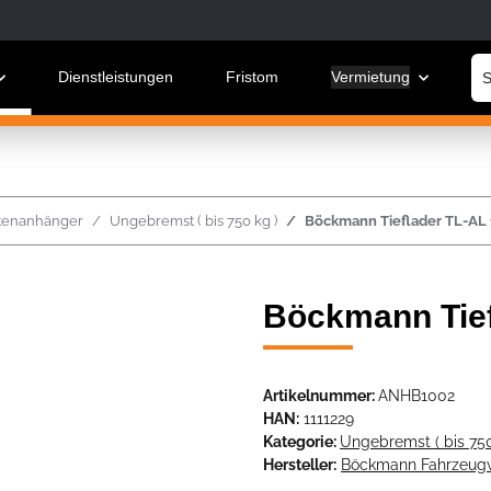
Dienstleistungen
Fristom
Vermietung
W
stenanhänger
Ungebremst ( bis 750 kg )
Böckmann Tieflader TL-AL 
Böckmann Tief
Artikelnummer:
ANHB1002
HAN:
1111229
Kategorie:
Ungebremst ( bis 750
Hersteller:
Böckmann Fahrzeu