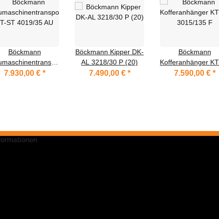
Böckmann
Böckmann Kipper DK-
Böckmann
umaschinentransporter
AL 3218/30 P (20)
Kofferanhänger KT
T-ST 4019/35 AU
3015/135 F
7.930,00 €
*
7.490,00 €
*
7.590,00 €
*
nformationen