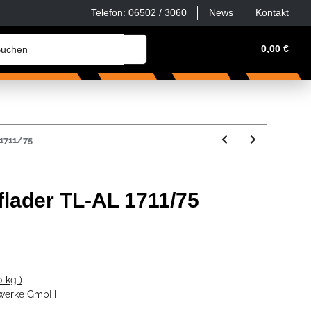
Telefon: 06502 / 3060
News
Kontakt
erkstatt, Haus & Hof
Zubehör & Ersatzteile
0,00 €
Sonder
1711/75
lader TL-AL 1711/75
 kg )
gwerke GmbH