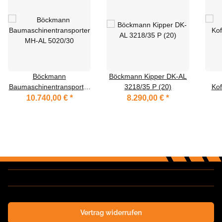
Böckmann
Böckmann Kipper DK-AL
Baumaschinentransporter
3218/35 P (20)
Kof
MH-AL 5020/30
10.740,00 €
*
8.290,00 €
*
Vertrag widerrufen