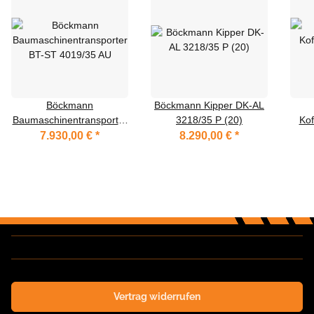
Böckmann
Böckmann Kipper DK-AL
Baumaschinentransporter
3218/35 P (20)
Kof
BT-ST 4019/35 AU
7.930,00 €
*
8.290,00 €
*
Vertrag widerrufen