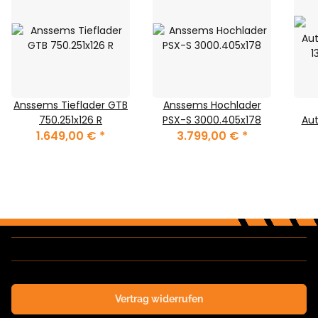
Anssems Tieflader GTB
Anssems Hochlader
750.251x126 R
PSX-S 3000.405x178
Aut
1.649,00 €
*
3.799,00 €
*
1
Vertrag widerrufen