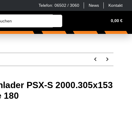
Telefon: 06502 / 3060
News
Kontakt
Werkstatt, Haus & Hof
Zubehör & Ersatzteile
0,00 €
S
lader PSX-S 2000.305x153
e 180