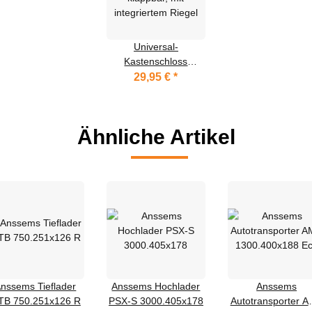
Universal-
Kastenschloss
klappbar, mit
29,95 €
*
integriertem Riegel
Ähnliche Artikel
nssems Tieflader
Anssems Hochlader
Anssems
TB 750.251x126 R
PSX-S 3000.405x178
Autotransporter 