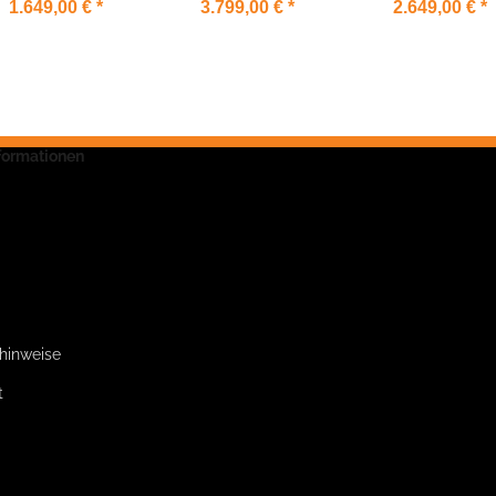
1300.400x188 E
1.649,00 €
*
3.799,00 €
*
2.649,00 €
*
nformationen
zhinweise
t