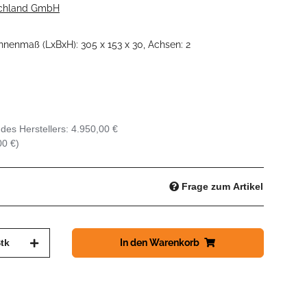
chland GmbH
nnenmaß (LxBxH): 305 x 153 x 30, Achsen: 2
des Herstellers
:
4.950,00 €
00 €
)
Frage zum Artikel
tk
In den Warenkorb