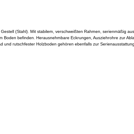
estell (Stahl). Mit stabilem, verschweißten Rahmen, serienmäßig au
m Boden befinden. Herausnehmbare Eckrungen, Ausziehrohre zur Abla
nd rutschfester Holzboden gehören ebenfalls zur Serienausstattung. 