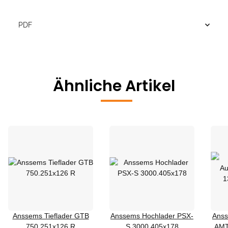
PDF
Ähnliche Artikel
Anssems Tieflader GTB
Anssems Hochlader PSX-
Anss
750.251x126 R
S 3000.405x178
AMT