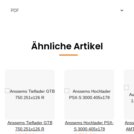
PDF
Ähnliche Artikel
Anssems Tieflader GTB
Anssems Hochlader PSX-
Anss
750.251x126 R
S 3000.405x178
AMT