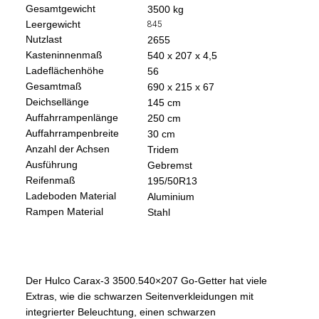
Gesamtgewicht
35
00 kg
Leergewicht
845
Nutzlast
2655
Kasteninnenmaß
540 x 207 x 4,5
Ladeflächenhöhe
56
Gesamtmaß
690 x 215 x 67
Deichsellänge
145 cm
Auffahrrampenlänge
250 cm
Auffahrrampenbreite
30 cm
Anzahl der Achsen
Tridem
Ausführung
Gebremst
Reifenmaß
195/50R13
Ladeboden Material
Aluminium
Rampen Material
Stahl
Der Hulco Carax-3 3500.540×207 Go-Getter hat viele
Extras, wie die schwarzen Seitenverkleidungen mit
integrierter Beleuchtung, einen schwarzen