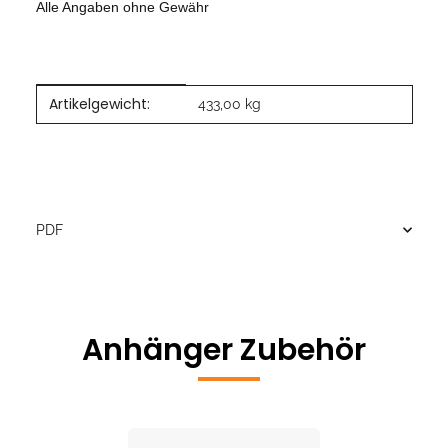
Alle Angaben ohne Gewähr
Artikelgewicht:
Produkteigenschaft
Wert
433,00
kg
PDF
Anhänger Zubehör