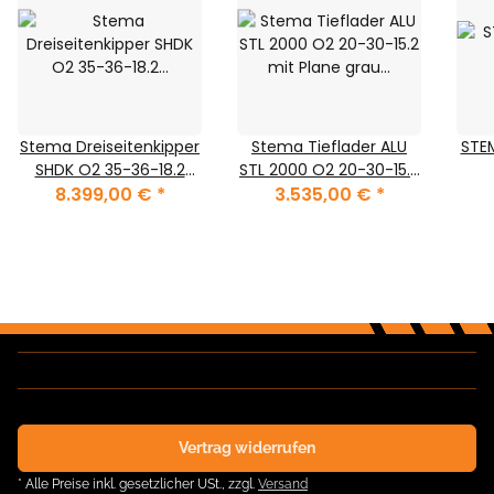
Stema Dreiseitenkipper
Stema Tieflader ALU
STE
SHDK O2 35-36-18.2
STL 2000 O2 20-30-15.2
Zink-Bordwände
8.399,00 €
*
mit Plane grau und
3.535,00 €
*
Spriegel 150 cm
Vertrag widerrufen
* Alle Preise inkl. gesetzlicher USt., zzgl.
Versand