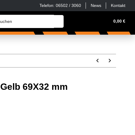
Telefon: 06502 / 3060
News
Kontakt
erkstatt, Haus & Hof
Zubehör & Ersatzteile
0,00 €
Sonder
r Gelb 69X32 mm