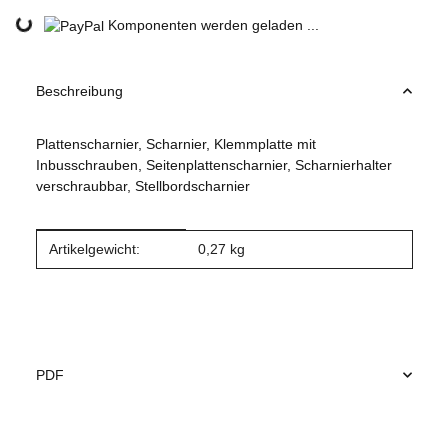
Loading...
Komponenten werden geladen ...
Beschreibung
Plattenscharnier, Scharnier, Klemmplatte mit
Inbusschrauben, Seitenplattenscharnier, Scharnierhalter
verschraubbar, Stellbordscharnier
Produkteigenschaft
Wert
Artikelgewicht:
0,27
kg
PDF