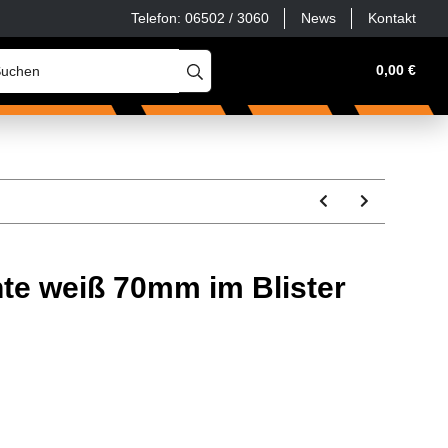
Telefon: 06502 / 3060
News
Kontakt
Werkstatt, Haus & Hof
Zubehör & Ersatzteile
0,00 €
S
hte weiß 70mm im Blister