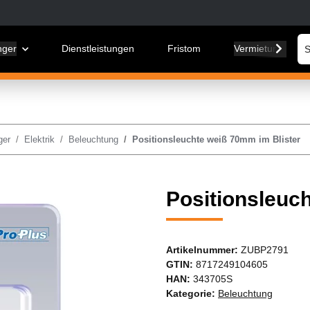
nger
Dienstleistungen
Fristom
Vermietung
ger
Elektrik
Beleuchtung
Positionsleuchte weiß 70mm im Blister
Positionsleuc
Artikelnummer:
ZUBP2791
GTIN:
8717249104605
HAN:
343705S
Kategorie:
Beleuchtung