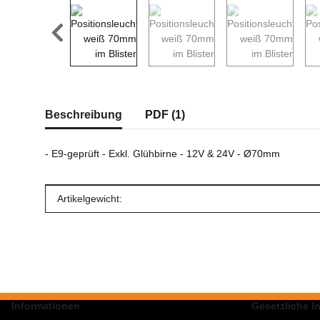
weitere Registerkarten anzeigen
Beschreibung
PDF (1)
- E9-geprüft - Exkl. Glühbirne - 12V & 24V - Ø70mm
Produkteigenschaft
Wert
Artikelgewicht:
Informationen
Gesetzliche I