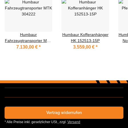
Humbaur
Humbaur Kofferanhänger
Humb
Fahrzeugtransporter MTK
HK 152513-15P
No
304222
7.130,00 €
*
3.559,00 €
*
Vertrag widerrufen
* Alle Preise inkl. gesetzlicher USt., zzgl.
Versand