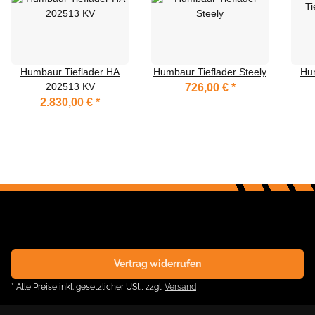
Humbaur Tieflader HA
Humbaur Tieflader Steely
Hu
202513 KV
726,00 €
*
2.830,00 €
*
Vertrag widerrufen
* Alle Preise inkl. gesetzlicher USt., zzgl.
Versand