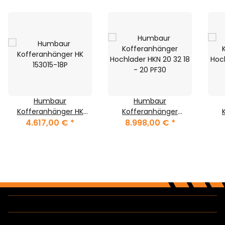
Humbaur
Humbaur
Kofferanhänger HK
Kofferanhänger
4.617,00 €
153015-18P
*
Hochlader HKN 20 32 18
8.998,00 €
*
Hoch
- 20 PF30