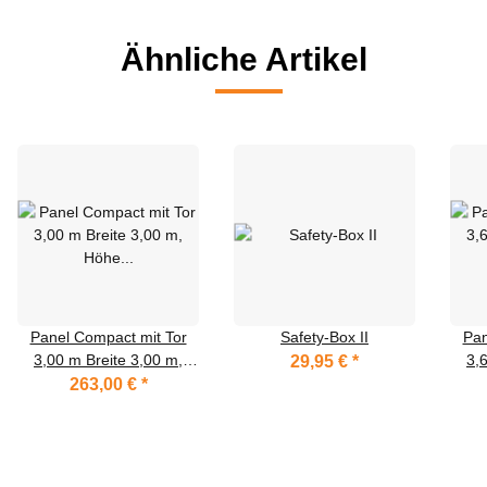
Ähnliche Artikel
Panel Compact mit Tor
Safety-Box II
Pan
3,00 m Breite 3,00 m,
3,
29,95 €
*
Höhe 2,20 m, vz
H
263,00 €
*