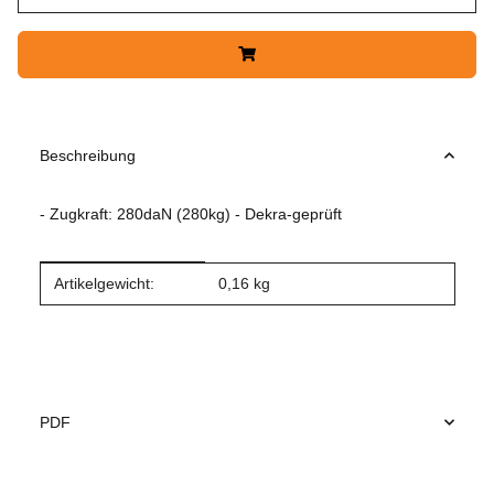
Beschreibung
- Zugkraft: 280daN (280kg) - Dekra-geprüft
Produkteigenschaft
Wert
Artikelgewicht:
0,16
kg
PDF