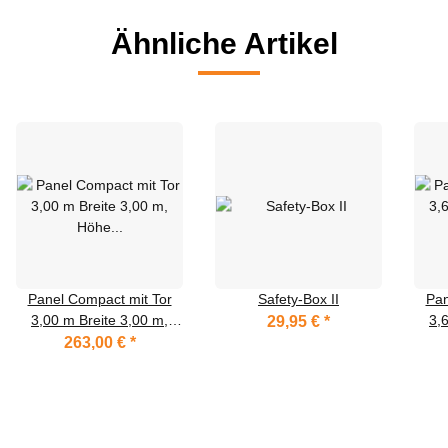
Ähnliche Artikel
Panel Compact mit Tor
Safety-Box II
Pan
3,00 m Breite 3,00 m,
3,
29,95 €
*
Höhe 2,20 m, vz
H
263,00 €
*