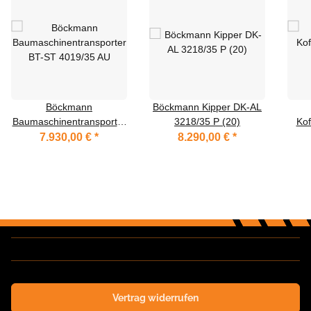
Böckmann
Böckmann Kipper DK-AL
Baumaschinentransporter
3218/35 P (20)
Kof
BT-ST 4019/35 AU
7.930,00 €
*
8.290,00 €
*
Vertrag widerrufen