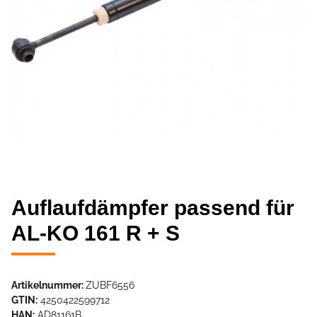
Auflaufdämpfer passend für
AL-KO 161 R + S
Artikelnummer:
ZUBF6556
GTIN:
4250422599712
HAN:
AD81161B