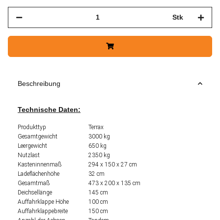
Stk
Beschreibung
Technische Daten:
Produkttyp
Terrax
Gesamtgewicht
3000 kg
Leergewicht
650 kg
Nutzlast
2350 kg
Kasteninnenmaß
294 x 150 x 27 cm
Ladeflächenhöhe
32 cm
Gesamtmaß
473 x 200 x 135 cm
Deichsellänge
145 cm
Auffahrklappe Höhe
100 cm
Auffahrklappebreite
150 cm