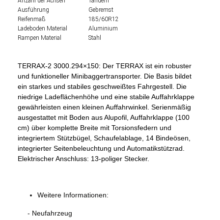
Anzahl der Achsen
Tandem
Ausführung
Gebremst
Reifenmaß
185/60R12
Ladeboden Material
Aluminium
Rampen Material
Stahl
TERRAX-2 3000.294×150: Der TERRAX ist ein robuster
und funktioneller Minibaggertransporter. Die Basis bildet
ein starkes und stabiles geschweißtes Fahrgestell. Die
niedrige Ladeflächenhöhe und eine stabile Auffahrklappe
gewährleisten einen kleinen Auffahrwinkel. Serienmäßig
ausgestattet mit Boden aus Alupofil, Auffahrklappe (100
cm) über komplette Breite mit Torsionsfedern und
integriertem Stützbügel, Schaufelablage, 14 Bindeösen,
integrierter Seitenbeleuchtung und Automatikstützrad.
Elektrischer Anschluss: 13-poliger Stecker.
Weitere Informationen:
- Neufahrzeug