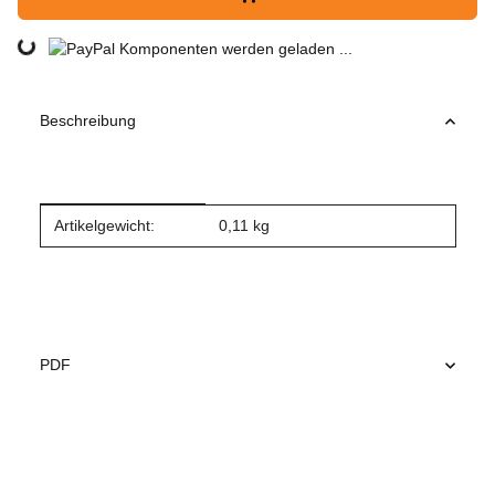
Loading...
Komponenten werden geladen ...
Beschreibung
Produkteigenschaft
Wert
Artikelgewicht:
0,11
kg
PDF